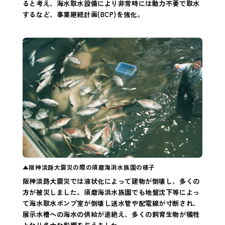
ると考え、海水取水設備により非常時には動力不要で取水
するなど、事業継続計画(BCP)を強化。
▲阪神淡路大震災の際の須磨海浜水族園の様子
阪神淡路大震災では液状化によって建物が倒壊し、多くの
方が被災しました。須磨海浜水族園でも地盤沈下等によっ
て海水取水ポンプ室が倒壊し送水管や配電線が寸断され、
展示水槽への海水の供給が途絶え、多くの飼育生物が犠牲