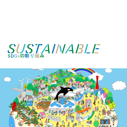
現在の天気
空
0
℃
お車でお越しの場合は、右上の駐車場混雑状
S
D
G
s
の
取
り
組
み