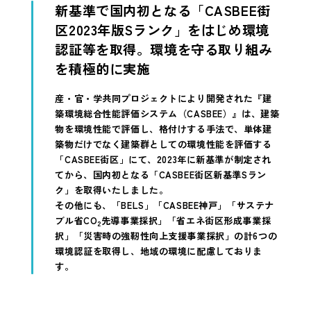
新基準で国内初となる「CASBEE街
区2023年版Sランク」をはじめ環境
認証等を取得。環境を守る取り組み
を積極的に実施
産・官・学共同プロジェクトにより開発された『建
築環境総合性能評価システム（CASBEE）』は、建築
物を環境性能で評価し、格付けする手法で、単体建
築物だけでなく建築群としての環境性能を評価する
「CASBEE街区」にて、2023年に新基準が制定され
てから、国内初となる「CASBEE街区新基準Sラン
ク」を取得いたしました。
その他にも、「BELS」「CASBEE神戸」「サステナ
ブル省CO
先導事業採択」「省エネ街区形成事業採
2
択」「災害時の強靭性向上支援事業採択」の計6つの
環境認証を取得し、地域の環境に配慮しておりま
す。