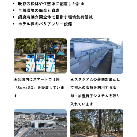
既存の松林や生態系に配慮した計画
自然環境の保全と育成
須磨海浜公園全体で目指す環境負荷低減
ホテル棟のバリアフリー設備
▲公園内にスマートゴミ箱
▲スタジアムの暑熱対策とし
「SumaGO」を設置していま
て排水の冷熱を利用する冷
す
却・加温椅子システムを取り
入れています