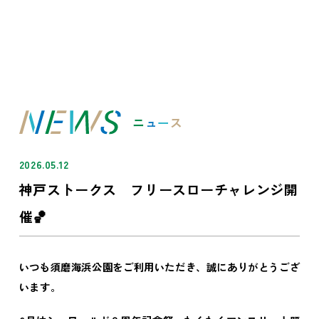
現在の天気
空
0
℃
お車でお越しの場合は、右上の駐車場混雑状
ニ
ュ
ー
ス
2026.05.12
神戸ストークス フリースローチャレンジ開
催🏀
いつも須磨海浜公園をご利用いただき、誠にありがとうござ
います。