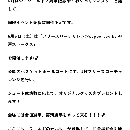
6
月はシーワールド２周年記念祭・わくわくマンスリーと題
して、
園地イベントを多数開催予定です。
6
月
6
日（土）は「フリースローチャレンジ
supported by
神
戸ストークス」
を開催します
!
🏀
公園内バスケットボールコートにて、
3
投フリースローチャ
レンジを行い、
シュート成功数に応じて、オリジナルグッズをプレゼントし
ます！
会場には金田選手、野溝選手もやって来る！！！
🏀
さらにシーワールドのオルシーが登場して、記念撮影会も開