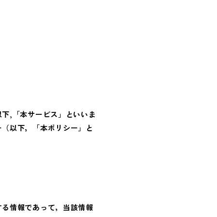
现在的天气
再来公园。
如果您开车来，请在右上角确
空
0
℃
下,「本サービス」といいま
ー（以下，「本ポリシー」と
する情報であって，当該情報